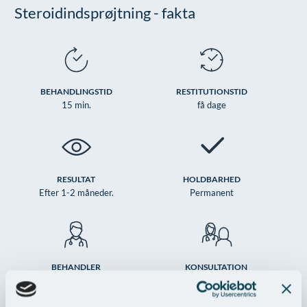
Steroidindsprøjtning - fakta
Øre-næse-hals
BEHANDLINGSTID
RESTITUTIONSTID
15 min.
få dage
RESULTAT
HOLDBARHED
Efter 1-2 måneder.
Permanent
BEHANDLER
KONSULTATION
Hudlæge
hos hudlæge