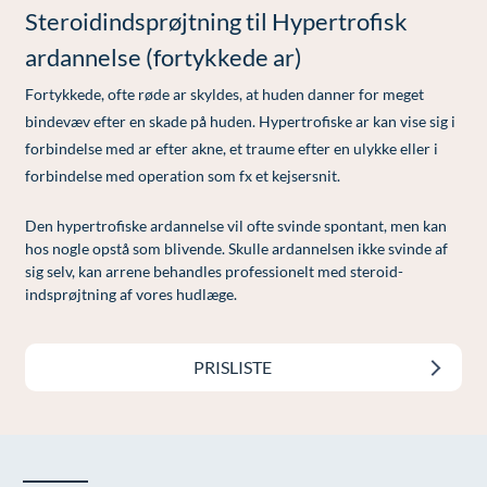
Modelopskrivning
Steroidindsprøjtning til Hypertrofisk
Lunge-astma-allergi
Udskrivelse
Kontakt os & Find vej
Vores mål
Plasmaprodukter i æstetisk, kosmetisk og anti-
ardannelse (fortykkede ar)
Mave-tarm kirurgi
Kvalitet og patienttilfredshed
aging medicin
Fortykkede, ofte røde ar skyldes, at huden danner for meget
Menopause- og hormonterapi
Nyttige links
Prisliste
bindevæv efter en skade på huden. Hypertrofiske ar kan vise sig i
Neurologi (hjerne-nervesygdomme)
Parkering og opladning på AROS Privathospital
forbindelse med ar efter akne, et traume efter en ulykke eller i
Skriv dig op
forbindelse med operation som fx et kejsersnit.
Onkologi (kræftsygdomme)
Persondatapolitik på AROS
Den hypertrofiske ardannelse vil ofte svinde spontant, men kan
Plastikkirurgi (rekonstruktiv)
Rygepolitik
hos nogle opstå som blivende. Skulle ardannelsen ikke svinde af
Reumatologi (gigtsygdomme)
Samarbejde mellem specialer
sig selv, kan arrene behandles professionelt med steroid-
indsprøjtning af vores hudlæge.
Svedproblemer
Sengestuer
Søvn
Standardbetingelser for privatbetalte
PRISLISTE
operationer
Thoraxkirurgi (slipping rib)
Ventetid i det offentlige - Frit sygehusvalg
Ultralydsscanning
Urologi (Urinvejssygdomme)