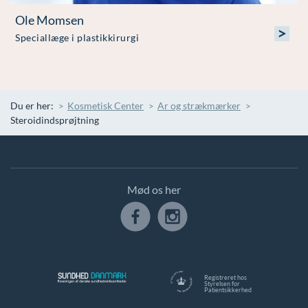
Ole Momsen
>
Speciallæge i plastikkirurgi
Du er her:
Kosmetisk Center
Ar og strækmærker
Steroidindsprøjtning
Mød os her
Registreret hos
Styrelsen for
Patientsikkerhed