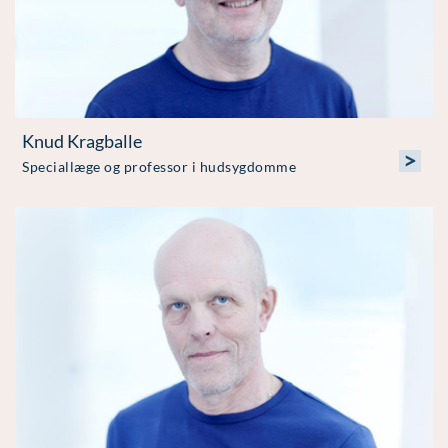
Knud Kragballe
>
Speciallæge og professor i hudsygdomme