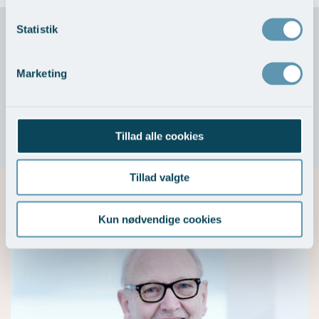
Statistik
Steroidindsprøjtning anbefales til
Fortykkede ar
Marketing
Hypertrofiske ar
Ar med for meget bindevæv
Tillad alle cookies
Tillad valgte
Vores specialister
Kun nødvendige cookies