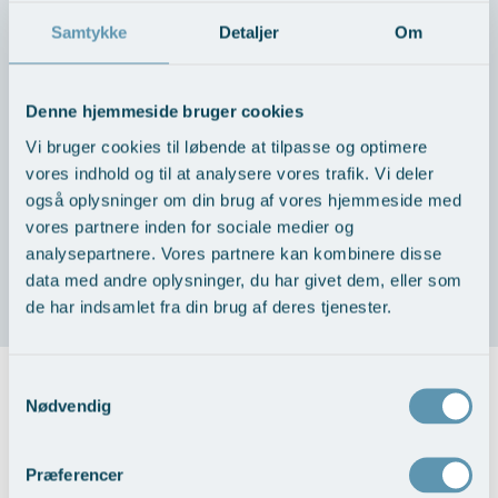
Samtykke
Detaljer
Om
VÆRD AT VIDE
Denne hjemmeside bruger cookies
Vi bruger cookies til løbende at tilpasse og optimere
Forud for behandling
vores indhold og til at analysere vores trafik. Vi deler
også oplysninger om din brug af vores hjemmeside med
Behandlingsforløb
vores partnere inden for sociale medier og
analysepartnere. Vores partnere kan kombinere disse
data med andre oplysninger, du har givet dem, eller som
Resultat
de har indsamlet fra din brug af deres tjenester.
Samtykkevalg
Priser på steroidindsprøjtning
Nødvendig
Præferencer