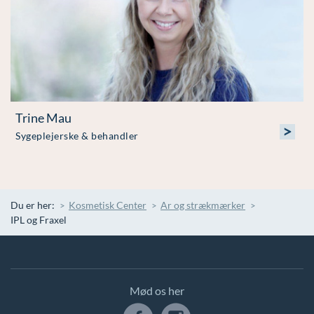
Trine Mau
>
Sygeplejerske & behandler
Du er her:
Kosmetisk Center
Ar og strækmærker
IPL og Fraxel
Mød os her