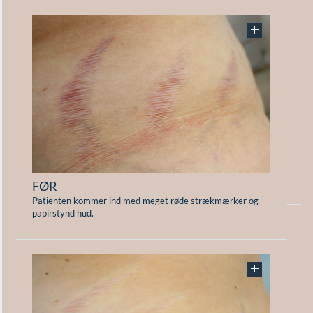
F
FØR
Patienten kommer ind med meget røde strækmærker og
papirstynd hud.