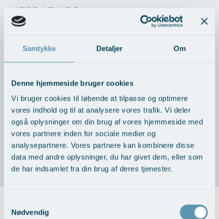
VÆRD AT VIDE
Samtykke
Detaljer
Om
Før behandlingen
Under behandlingen
Denne hjemmeside bruger cookies
Vi bruger cookies til løbende at tilpasse og optimere
Efter behandlingen
vores indhold og til at analysere vores trafik. Vi deler
også oplysninger om din brug af vores hjemmeside med
Mulige komplikationer
vores partnere inden for sociale medier og
analysepartnere. Vores partnere kan kombinere disse
data med andre oplysninger, du har givet dem, eller som
Forventet resultat
de har indsamlet fra din brug af deres tjenester.
Samtykkevalg
Priser på kombinationsbehandling IPL og Fraxel
Nødvendig