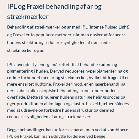
Modelopskrivning
IPL og Fraxel behandling af ar og
Lunge-astma-allergi
Udskrivelse
Kontakt os & Find vej
Vores mål
Plasmaprodukter i æstetisk, kosmetisk og anti-
strækmærker
Mave-tarm kirurgi
Kvalitet og patienttilfredshed
aging medicin
Behandling af strækmærker og ar med IPL (Intense Pulsed Light)
Menopause- og hormonterapi
Nyttige links
Prisliste
og Fraxel er to populære metoder, når man ønsker at forbedre
Neurologi (hjerne-nervesygdomme)
Parkering og opladning på AROS Privathospital
hudens struktur og reducere synligheden af uønskede
Skriv dig op
strækmærker og ar.
Onkologi (kræftsygdomme)
Persondatapolitik på AROS
IPL anvender lysenergi målrettet til at behandle rødme og
Plastikkirurgi (rekonstruktiv)
Rygepolitik
pigmentering i huden. Derved reduceres hyperpigmentering og
Reumatologi (gigtsygdomme)
Samarbejde mellem specialer
rødme forbundet med ar og strækmærker, hvilket bidrager til en
mere ensartet hudtone. Fraxel derimod, er en laserbehandling,
Svedproblemer
Sengestuer
der skaber mikroskopiske behandlingszoner under hudens
overflade. Dette stimulerer hudens naturlige helingsproces og
Søvn
Standardbetingelser for privatbetalte
øger produktionen af kollagen og elastin. Fraxel hjælper således
operationer
med at udjævne og forbedre hudens struktur og dermed
Thoraxkirurgi (slipping rib)
reducere synligheden af ar og strækmærker.
Ventetid i det offentlige - Frit sygehusvalg
Ultralydsscanning
Begge behandlinger kan udføres separat, men ved at kombinere
Urologi (Urinvejssygdomme)
IPL og Fraxel, kan man udnytte fordelene ved begge