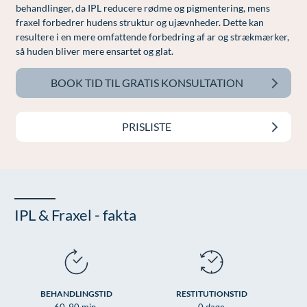
behandlinger, da IPL reducere rødme og pigmentering, mens
Øre-næse-hals
fraxel forbedrer hudens struktur og ujævnheder. Dette kan
resultere i en mere omfattende forbedring af ar og strækmærker,
så huden bliver mere ensartet og glat.
BOOK TID TIL GRATIS KONSULTATION
PRISLISTE
IPL & Fraxel - fakta
BEHANDLINGSTID
RESTITUTIONSTID
60-90 min.
0 dage