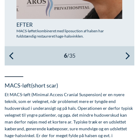
Øre-næse-hals
EFTER
MACS-løftet kombineret med liposuction af halsen har
fuldstændig restaureret hage-halsvinklen.
MACS-løft(short scar)
Et MACS-løft (Minimal Access Cranial Suspension) er en nyere
teknik, som er velegnet, når problemet mere er tyngde end
hudoverskud i underansigt og på hals. Operationen er derfor typisk
velegnet til yngre patienter, og pga. det mindre hudoverskud kan
man derfor nøjes med et kortere ar. Typiske træk er en udslettet
kæberand, generende kæbeposer, sure mundvige og en udslettet
hage-halsvinkel. Er der for meget fylde på halsen og evt. i