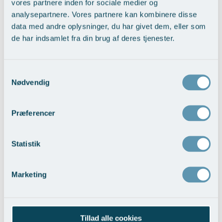
vores partnere inden for sociale medier og
analysepartnere. Vores partnere kan kombinere disse
data med andre oplysninger, du har givet dem, eller som
de har indsamlet fra din brug af deres tjenester.
Samtykkevalg
Nedre ansigtsløft med pande-tindingeløft
Nødvendig
Vis behandlingseksempler
>
Præferencer
Statistik
Marketing
Trådløft ansigt
Vis behandlingseksempler
>
Tillad alle cookies