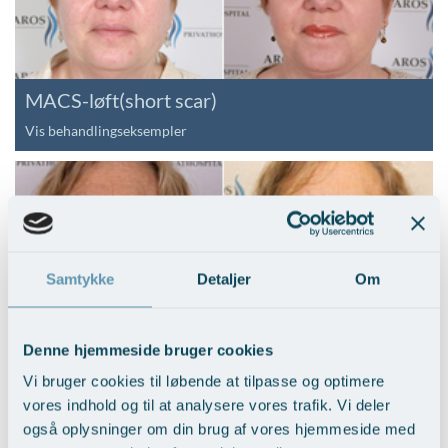
MACS-løft(short scar)
Vis behandlingseksempler
Samtykke
Detaljer
Om
Nedre ansigtsløft i kombi. med
Denne hjemmeside bruger cookies
mellemansigtsløft
Vi bruger cookies til løbende at tilpasse og optimere
Vis behandlingseksempler
>
vores indhold og til at analysere vores trafik. Vi deler
også oplysninger om din brug af vores hjemmeside med