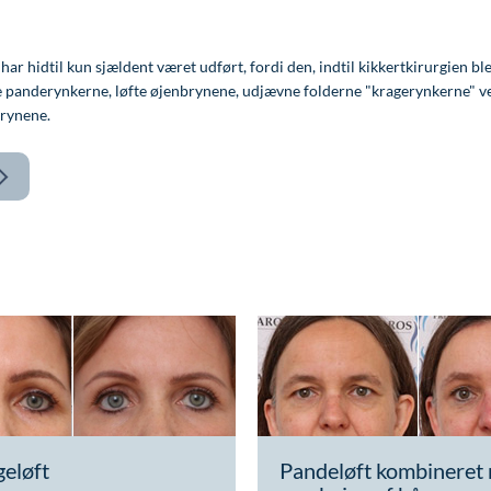
r hidtil kun sjældent været udført, fordi den, indtil kikkertkirurgien ble
atte panderynkerne, løfte øjenbrynene, udjævne folderne "kragerynkerne" v
brynene.
geløft
Pandeløft kombineret