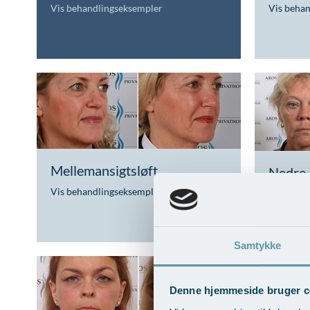
Vis behandlingseksempler
Vis beha
Mellemansigtsløft
Nedre 
Vis behandlingseksempler
>
Vis beha
Samtykke
Denne hjemmeside bruger c