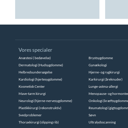
Vores specialer
Anæstesi ( bedøvelse)
Brystsygdomme
Dermatologi (Hudsygdomme)
Gynækologi
Helbredsundersøgelse
Hjerne- og rygkirurgi
Kardiologi (hjertesygdomme)
Karkirurgi (åreknuder)
Kosmetisk Center
Lunge-astma-allergi
Mave-tarm kirurgi
Menopause- og hormonte
Neurologi (hjerne-nervesygdomme)
Onkologi (kræftsygdomm
Plastikkirurgi (rekonstruktiv)
Reumatologi (gigtsygdom
Svedproblemer
Søvn
Thoraxkirurgi (slipping rib)
Ultralydsscanning