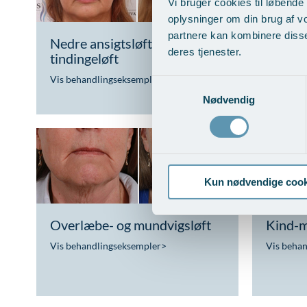
Vi bruger cookies til løbende 
oplysninger om din brug af v
partnere kan kombinere disse
Nedre ansigtsløft med pande-
Trådløf
deres tjenester.
tindingeløft
Vis beha
Vis behandlingseksempler
>
Samtykkevalg
Nødvendig
Kun nødvendige cook
Overlæbe- og mundvigsløft
Kind-m
Vis behandlingseksempler
>
Vis beha