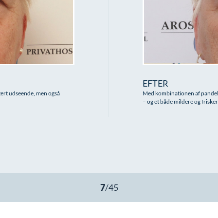
EFTER
stert udseende, men også
Med kombinationen af pandeløf
– og et både mildere og frisk