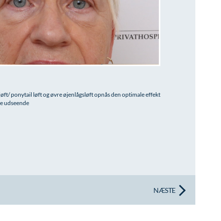
t/ ponytail løft og øvre øjenlågsløft opnås den optimale effekt
ere udseende
NÆSTE