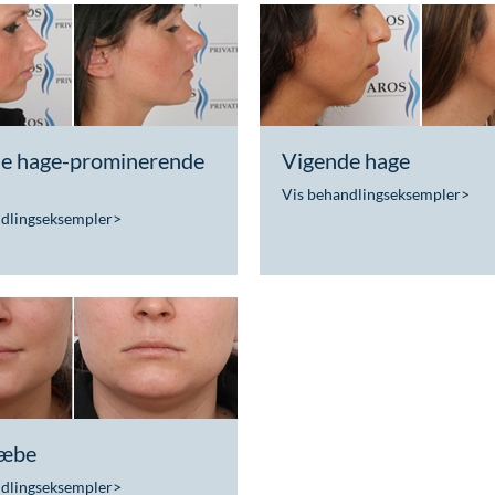
e hage-prominerende
Vigende hage
Vis behandlingseksempler
>
ndlingseksempler
>
kæbe
ndlingseksempler
>