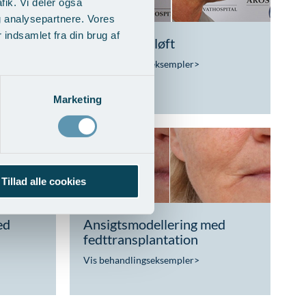
fik. Vi deler også
g analysepartnere. Vores
indsamlet fra din brug af
Direkte halsløft
Vis behandlingseksempler
>
Marketing
Tillad alle cookies
ed
Ansigtsmodellering med
fedttransplantation
Vis behandlingseksempler
>