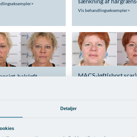
sænkning af hårgræns
ndlingseksempler
>
Vis behandlingseksempler
>
MACS-løft(short scar)
ansigt-halsløft
Vis behandlingseksempler
>
ndlingseksempler
>
Detaljer
ookies