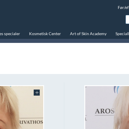
Før/ef
s specialer
Kosmetisk Center
Art of Skin Academy
Special