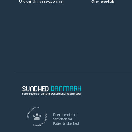
Urologi (Urinvejssygdomme)
Øre-næse-hals
Registreret hos
Styrelsen for
Patientsikkerhed