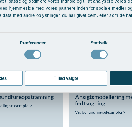
at tilpasse og optimere vores indhold og til at analysere vores tra
ores hjemmeside med vores partnere inden for sociale medier o
 data med andre oplysninger, du har givet dem, eller som de har 
t ansigt
Indirekte halsløft
ndlingseksempler
>
Vis behandlingseksempler
>
Præferencer
Statistik
ies
Tillad valgte
undfureopstramning
Ansigtsmodellering m
fedtsugning
ndlingseksempler
>
Vis behandlingseksempler
>