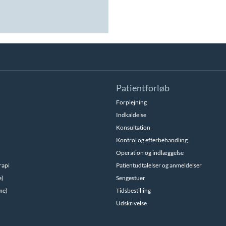
Patientforløb
Forplejning
Indkaldelse
Konsultation
Kontrol og efterbehandling
Operation og indlæggelse
rapi
Patientudtalelser og anmeldelser
e)
Sengestuer
me)
Tidsbestilling
Udskrivelse