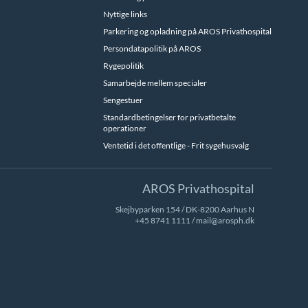
Nyttige links
Parkering og opladning på AROS Privathospital
Persondatapolitik på AROS
Rygepolitik
Samarbejde mellem specialer
Sengestuer
Standardbetingelser for privatbetalte
operationer
Ventetid i det offentlige - Frit sygehusvalg
AROS Privathospital
Skejbyparken 154 / DK-8200 Aarhus N
+45 8741 1111
/
mail@arosph.dk