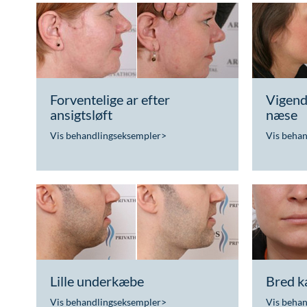
Forventelige ar efter
Vigend
ansigtsløft
næse
Vis behandlingseksempler
>
Vis beha
Lille underkæbe
Bred 
Vis behandlingseksempler
>
Vis beha