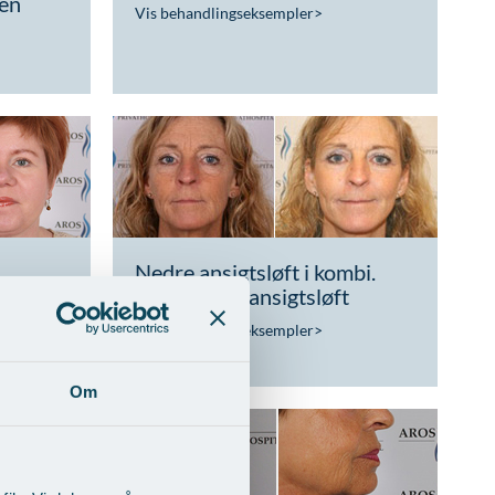
en
Vis behandlingseksempler
>
Nedre ansigtsløft i kombi.
med mellemansigtsløft
Vis behandlingseksempler
>
Om