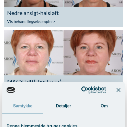
Nedre ansigt-halsløft
Vis behandlingseksempler
>
MACS-løft(short scar)
Vis behandlingseksempler
>
Samtykke
Detaljer
Om
Denne hjemmeside bruger cookies