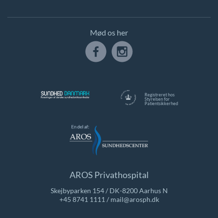
Mød os her
Registreret hos
Styrelsen for
Patientsikkerhed
AROS Privathospital
Skejbyparken 154 / DK-8200 Aarhus N
+45 8741 1111
/
mail@arosph.dk