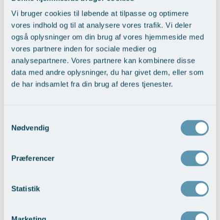
Vi bruger cookies til løbende at tilpasse og optimere
vores indhold og til at analysere vores trafik. Vi deler
også oplysninger om din brug af vores hjemmeside med
Nedre ansigtsløft i kombi. med
vores partnere inden for sociale medier og
mellemansigtsløft
analysepartnere. Vores partnere kan kombinere disse
Vis behandlingseksempler
>
data med andre oplysninger, du har givet dem, eller som
de har indsamlet fra din brug af deres tjenester.
Samtykkevalg
Nødvendig
Præferencer
Nedre ansigtsløft med pande-tindingeløft
Vis behandlingseksempler
>
Statistik
Marketing