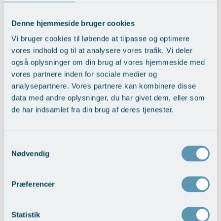
Modelopskrivning
vi 800,-
Lunge-astma-allergi
Udskrivelse
Kontakt os & Find vej
Vores mål
Plasmaprodukter i æstetisk, kosmetisk og anti-
Denne hjemmeside bruger cookies
Mave-tarm kirurgi
Kvalitet og patienttilfredshed
aging medicin
Vi bruger cookies til løbende at tilpasse og optimere
Body-filler til balder
Menopause- og hormonterapi
Nyttige links
vores indhold og til at analysere vores trafik. Vi deler
Prisliste
også oplysninger om din brug af vores hjemmeside med
Neurologi (hjerne-nervesygdomme)
Parkering og opladning på AROS Privathospital
Skriv dig op
vores partnere inden for sociale medier og
40 ml. pr side ( 80 ml. i alt)
15.000,-
Onkologi (kræftsygdomme)
Persondatapolitik på AROS
analysepartnere. Vores partnere kan kombinere disse
data med andre oplysninger, du har givet dem, eller som
60 ml. pr side (120 ml. i alt)
25.000,-
Plastikkirurgi (rekonstruktiv)
Rygepolitik
de har indsamlet fra din brug af deres tjenester.
80 ml. pr side (160 ml. i alt)
30.000,-
Reumatologi (gigtsygdomme)
Samarbejde mellem specialer
Svedproblemer
Sengestuer
Samtykkevalg
Nødvendig
Se hele prislisten >
Søvn
Standardbetingelser for privatbetalte
operationer
Thoraxkirurgi (slipping rib)
Præferencer
Ventetid i det offentlige - Frit sygehusvalg
Alle patientbetalinger underlagt et lovpligtigt
Ultralydsscanning
patientforsikringsgebyr på 6%.
Dette gebyr skal således tilføjes til
alle angivne priser. Vejledende priser pr. behandling. Ret til
Statistik
Urologi (Urinvejssygdomme)