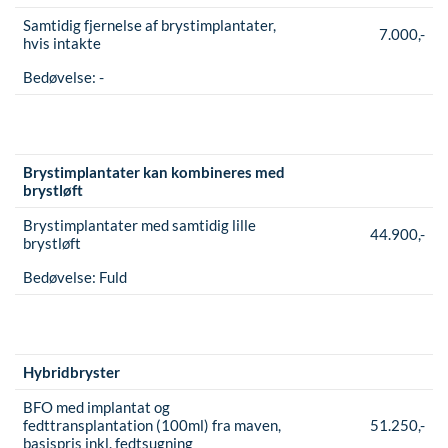
Samtidig fjernelse af brystimplantater,
7.000,-
hvis intakte
Bedøvelse:
-
Brystimplantater kan kombineres med
brystløft
Brystimplantater med samtidig lille
44.900,-
brystløft
Bedøvelse:
Fuld
Hybridbryster
BFO med implantat og
fedttransplantation (100ml) fra maven,
51.250,-
basispris inkl. fedtsugning