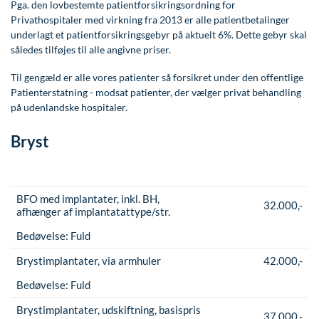
Modelopskrivning
Pga. den lovbestemte patientforsikringsordning for
Lunge-astma-allergi
Udskrivelse
Kontakt os & Find vej
Vores mål
Privathospitaler med virkning fra 2013 er alle patientbetalinger
Plasmaprodukter i æstetisk, kosmetisk og anti-
underlagt et patientforsikringsgebyr på aktuelt 6%. Dette gebyr skal
Mave-tarm kirurgi
Kvalitet og patienttilfredshed
aging medicin
således tilføjes til alle angivne priser.
Menopause- og hormonterapi
Nyttige links
Prisliste
Til gengæld er alle vores patienter så forsikret under den offentlige
Patienterstatning - modsat patienter, der vælger privat behandling
Neurologi (hjerne-nervesygdomme)
Parkering og opladning på AROS Privathospital
Skriv dig op
på udenlandske hospitaler.
Onkologi (kræftsygdomme)
Persondatapolitik på AROS
Bryst
Plastikkirurgi (rekonstruktiv)
Rygepolitik
Reumatologi (gigtsygdomme)
Samarbejde mellem specialer
BFO med implantater, inkl. BH,
Svedproblemer
Sengestuer
32.000,-
afhænger af implantatattype/str.
Søvn
Standardbetingelser for privatbetalte
Bedøvelse:
Fuld
operationer
Thoraxkirurgi (slipping rib)
Brystimplantater, via armhuler
42.000,-
Ventetid i det offentlige - Frit sygehusvalg
Ultralydsscanning
Bedøvelse:
Fuld
Brystimplantater, udskiftning, basispris
Urologi (Urinvejssygdomme)
37.000,-