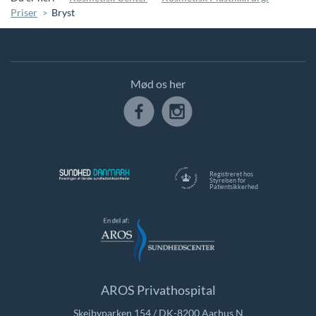
Priser
Bryst
Mød os her
Registreret hos
Styrelsen for
Patientsikkerhed
AROS Privathospital
Skejbyparken 154 / DK-8200 Aarhus N