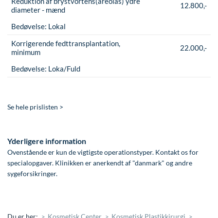
Reduktion af brystvortens(areolas) ydre
12.800,-
diameter - mænd
Bedøvelse:
Lokal
Korrigerende fedttransplantation,
22.000,-
minimum
Bedøvelse:
Loka/Fuld
Se hele prislisten >
Yderligere information
Ovenstående er kun de vigtigste operationstyper. Kontakt os for
specialopgaver. Klinikken er anerkendt af "danmark" og andre
sygeforsikringer.
Du er her:
Kosmetisk Center
Kosmetisk Plastikkirurgi