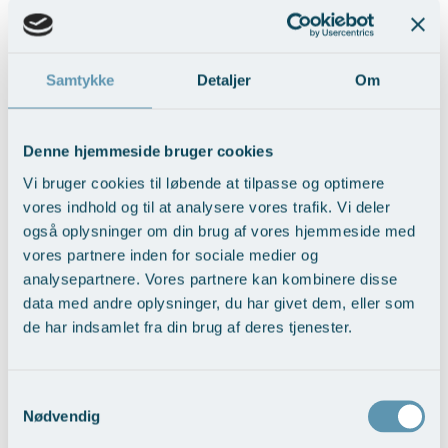
Modelopskrivning
Pga. den lovbestemte patientforsikringsordning for
Lunge-astma-allergi
Udskrivelse
Kontakt os & Find vej
Vores mål
Privathospitaler med virkning fra 2013 er alle patientbetalinger
Plasmaprodukter i æstetisk, kosmetisk og anti-
underlagt et patientforsikringsgebyr på aktuelt 6%. Dette gebyr skal
Mave-tarm kirurgi
Kvalitet og patienttilfredshed
aging medicin
således tilføjes til alle angivne priser.
Samtykke
Detaljer
Om
Menopause- og hormonterapi
Nyttige links
Prisliste
Til gengæld er alle vores patienter så forsikret under den offentlige
Patienterstatning - modsat patienter, der vælger privat behandling
Neurologi (hjerne-nervesygdomme)
Parkering og opladning på AROS Privathospital
Skriv dig op
på udenlandske hospitaler.
Denne hjemmeside bruger cookies
Onkologi (kræftsygdomme)
Persondatapolitik på AROS
Vi bruger cookies til løbende at tilpasse og optimere
Kønslæbekorrektion
vores indhold og til at analysere vores trafik. Vi deler
Plastikkirurgi (rekonstruktiv)
Rygepolitik
også oplysninger om din brug af vores hjemmeside med
Reumatologi (gigtsygdomme)
Samarbejde mellem specialer
vores partnere inden for sociale medier og
analysepartnere. Vores partnere kan kombinere disse
Fedttransplantation til forstørrelse af
Svedproblemer
Sengestuer
19.000,-
ydre skamlæber
data med andre oplysninger, du har givet dem, eller som
Søvn
Standardbetingelser for privatbetalte
de har indsamlet fra din brug af deres tjenester.
Bedøvelse:
Lokal
operationer
Thoraxkirurgi (slipping rib)
Kønslæbereduktion
15.000,-
Ventetid i det offentlige - Frit sygehusvalg
Samtykkevalg
Ultralydsscanning
Bedøvelse:
Lokal
Nødvendig
Urologi (Urinvejssygdomme)