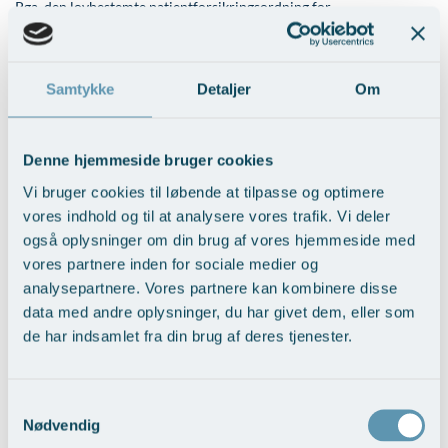
Modelopskrivning
Pga. den lovbestemte patientforsikringsordning for
Lunge-astma-allergi
Udskrivelse
Kontakt os & Find vej
Vores mål
Privathospitaler med virkning fra 2013 er alle patientbetalinger
Plasmaprodukter i æstetisk, kosmetisk og anti-
underlagt et patientforsikringsgebyr på aktuelt 6%. Dette gebyr skal
Mave-tarm kirurgi
Kvalitet og patienttilfredshed
aging medicin
således tilføjes til alle angivne priser.
Samtykke
Detaljer
Om
Menopause- og hormonterapi
Nyttige links
Prisliste
Til gengæld er alle vores patienter så forsikret under den offentlige
Patienterstatning - modsat patienter, der vælger privat behandling
Neurologi (hjerne-nervesygdomme)
Parkering og opladning på AROS Privathospital
Skriv dig op
på udenlandske hospitaler.
Denne hjemmeside bruger cookies
Onkologi (kræftsygdomme)
Persondatapolitik på AROS
Vi bruger cookies til løbende at tilpasse og optimere
Svedbehandling
Plastikkirurgi (rekonstruktiv)
Rygepolitik
vores indhold og til at analysere vores trafik. Vi deler
også oplysninger om din brug af vores hjemmeside med
Reumatologi (gigtsygdomme)
Samarbejde mellem specialer
vores partnere inden for sociale medier og
Armsvedsoperation med
Svedproblemer
Sengestuer
analysepartnere. Vores partnere kan kombinere disse
13.000,-
svedkirtelsugning, begge armhuler
data med andre oplysninger, du har givet dem, eller som
Søvn
Standardbetingelser for privatbetalte
Bedøvelse:
Lokal
de har indsamlet fra din brug af deres tjenester.
operationer
Thoraxkirurgi (slipping rib)
Armsvedsoperation med
17.000,-
svedkirtelbortskæring, begge armhuler
Ventetid i det offentlige - Frit sygehusvalg
Ultralydsscanning
Samtykkevalg
Bedøvelse:
Lokal
Nødvendig
Urologi (Urinvejssygdomme)