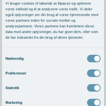
Skriv hvis du har spørgsmål til os og vores behandlinger.
Vi bruger cookies til løbende at tilpasse og optimere
Øre-næse-hals
vores indhold og til at analysere vores trafik. Vi deler
Navn
også oplysninger om din brug af vores hjemmeside med
vores partnere inden for sociale medier og
analysepartnere. Vores partnere kan kombinere disse
E-mail
data med andre oplysninger, du har givet dem, eller som
de har indsamlet fra din brug af deres tjenester.
Besked
Samtykkevalg
Nødvendig
Præferencer
Statistik
Ønsker du at booke en konsultation er du også velkommen til at
Marketing
ringe på tlf. nummer: +45 8741 1111