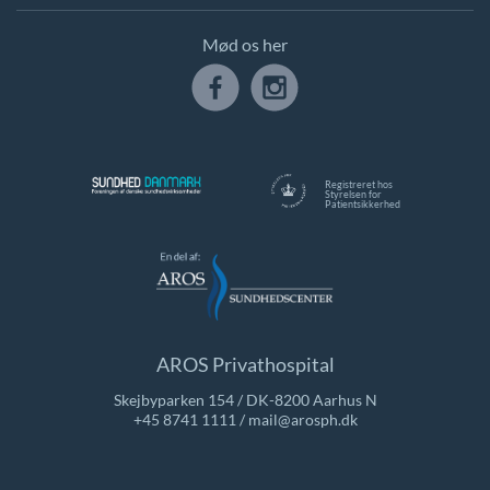
Mød os her
Registreret hos
Styrelsen for
Patientsikkerhed
AROS Privathospital
Skejbyparken 154 / DK-8200 Aarhus N
+45 8741 1111
/
mail@arosph.dk