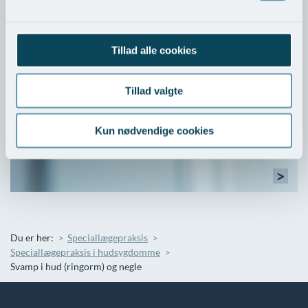
Tillad alle cookies
Priser
Tillad valgte
Udredning & behandling af hudsygdomme >
Kun nødvendige cookies
>
Du er her:
Speciallægepraksis
Speciallægepraksis i hudsygdomme
Svamp i hud (ringorm) og negle