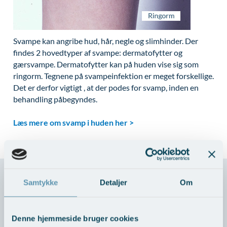
Modelopskrivning
Lunge-astma-allergi
Ar og strækmærker
Udskrivelse
Kontakt os & Find vej
Vores mål
Plasmaprodukter i æstetisk, kosmetisk og anti-
Mave-tarm kirurgi
Uønsket hårvækst
Kvalitet og patienttilfredshed
aging medicin
Svampe kan angribe hud, hår, negle og slimhinder. Der
Menopause- og hormonterapi
Hårtab
Nyttige links
findes 2 hovedtyper af svampe: dermatofytter og
Prisliste
gærsvampe. Dermatofytter kan på huden vise sig som
Neurologi (hjerne-nervesygdomme)
Aldersprægede håndrygge
Parkering og opladning på AROS Privathospital
Skriv dig op
ringorm. Tegnene på svampeinfektion er meget forskellige.
Onkologi (kræftsygdomme)
Kropsforyngelse og opstramning
Persondatapolitik på AROS
Det er derfor vigtigt , at der podes for svamp, inden en
behandling påbegyndes.
Plastikkirurgi (rekonstruktiv)
Intim konturering/foryngelse
Rygepolitik
Læs mere om svamp i huden her >
Reumatologi (gigtsygdomme)
Mandlig genitalområde - forskønnelse
Samarbejde mellem specialer
Svedproblemer
Kosmetisk Plastikkirurgi
Sengestuer
Søvn
Kæbekirurgi
Standardbetingelser for privatbetalte
operationer
Samtykke
Thoraxkirurgi (slipping rib)
Skræddersyede dropbehandlinger
Detaljer
Om
Ventetid i det offentlige - Frit sygehusvalg
Ultralydsscanning
Før / efter billeder
Skriv direkte til hudlægen her
Denne hjemmeside bruger cookies
Urologi (Urinvejssygdomme)