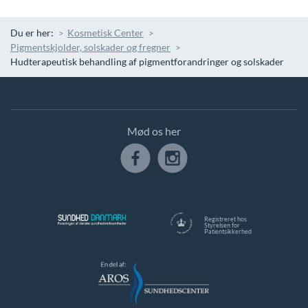
Du er her:
Kosmetisk Center
Pigmentskjolder, solskader og fregner
Hudterapeutisk behandling af pigmentforandringer og solskader
Mød os her
Registreret hos
Styrelsen for
Patientsikkerhed