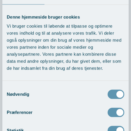
Pris på behandling fra 730,-
Denne hjemmeside bruger cookies
Vi bruger cookies til løbende at tilpasse og optimere
MELA behandling anbefales til
vores indhold og til at analysere vores trafik. Vi deler
også oplysninger om din brug af vores hjemmeside med
vores partnere inden for sociale medier og
Pigmentforandringer
analysepartnere. Vores partnere kan kombinere disse
Solskader ("grums")
data med andre oplysninger, du har givet dem, eller som
Uens hudfarve
de har indsamlet fra din brug af deres tjenester.
Manglende glød
Samtykkevalg
pHformula MELA til hjemmepleje
Nødvendig
Præferencer
Statistik