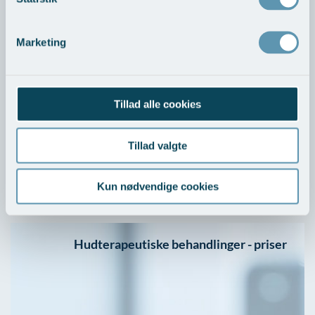
Marketing
>
Tillad alle cookies
Med indhold af ingredienser som 4-butylresorcinol,
mandelsyre, fytinsyre, niacinamid, arbutin og glutathione
tilbyder MELA produkter en intensiv, men sikker daglig
Tillad valgte
hjemmeplejerutine til solskadet og pigmenteret hud.
Læs mere om MELA linjen fra pHformula >
Kun nødvendige cookies
Hudterapeutiske behandlinger - priser