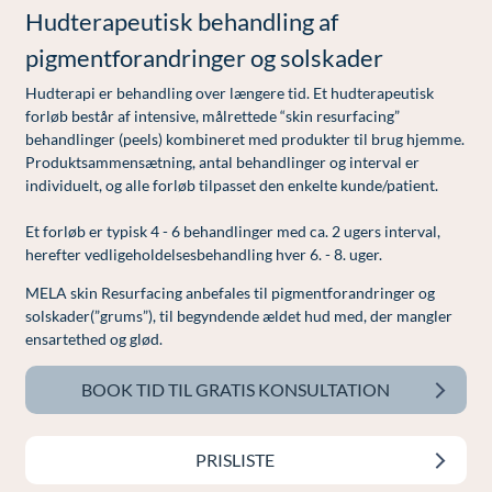
Modelopskrivning
Hudterapeutisk behandling af
Lunge-astma-allergi
Udskrivelse
Kontakt os & Find vej
Vores mål
Plasmaprodukter i æstetisk, kosmetisk og anti-
pigmentforandringer og solskader
Mave-tarm kirurgi
Kvalitet og patienttilfredshed
aging medicin
Hudterapi er behandling over længere tid. Et hudterapeutisk
Menopause- og hormonterapi
Nyttige links
Prisliste
forløb består af intensive, målrettede “skin resurfacing”
behandlinger (peels) kombineret med produkter til brug hjemme.
Neurologi (hjerne-nervesygdomme)
Parkering og opladning på AROS Privathospital
Skriv dig op
Produktsammensætning, antal behandlinger og interval er
individuelt, og alle forløb tilpasset den enkelte kunde/patient.
Onkologi (kræftsygdomme)
Persondatapolitik på AROS
Plastikkirurgi (rekonstruktiv)
Rygepolitik
Et forløb er typisk 4 - 6 behandlinger med ca. 2 ugers interval,
herefter vedligeholdelsesbehandling hver 6. - 8. uger.
Reumatologi (gigtsygdomme)
Samarbejde mellem specialer
MELA skin Resurfacing anbefales til pigmentforandringer og
Svedproblemer
Sengestuer
solskader(”grums”), til begyndende ældet hud med, der mangler
ensartethed og glød.
Søvn
Standardbetingelser for privatbetalte
operationer
BOOK TID TIL GRATIS KONSULTATION
Thoraxkirurgi (slipping rib)
Ventetid i det offentlige - Frit sygehusvalg
Ultralydsscanning
PRISLISTE
Urologi (Urinvejssygdomme)