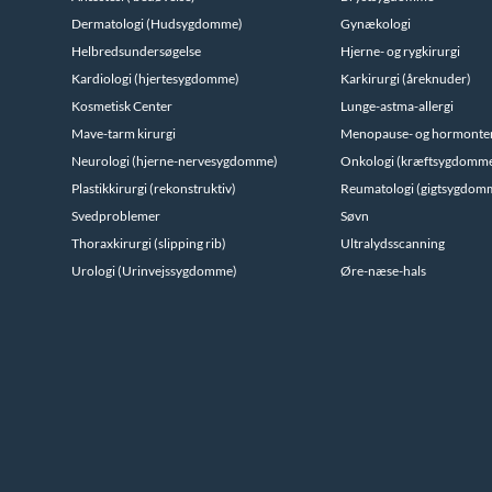
Dermatologi (Hudsygdomme)
Gynækologi
Helbredsundersøgelse
Hjerne- og rygkirurgi
Kardiologi (hjertesygdomme)
Karkirurgi (åreknuder)
Kosmetisk Center
Lunge-astma-allergi
Mave-tarm kirurgi
Menopause- og hormonte
Neurologi (hjerne-nervesygdomme)
Onkologi (kræftsygdomm
Plastikkirurgi (rekonstruktiv)
Reumatologi (gigtsygdom
Svedproblemer
Søvn
Thoraxkirurgi (slipping rib)
Ultralydsscanning
Urologi (Urinvejssygdomme)
Øre-næse-hals