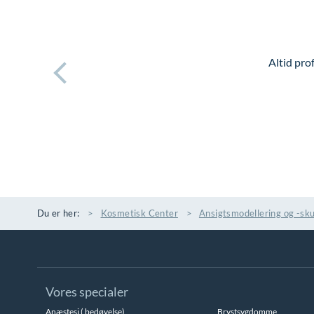
Altid pro
Du er her:
Kosmetisk Center
Ansigtsmodellering og -sku
Vores specialer
Anæstesi ( bedøvelse)
Brystsygdomme