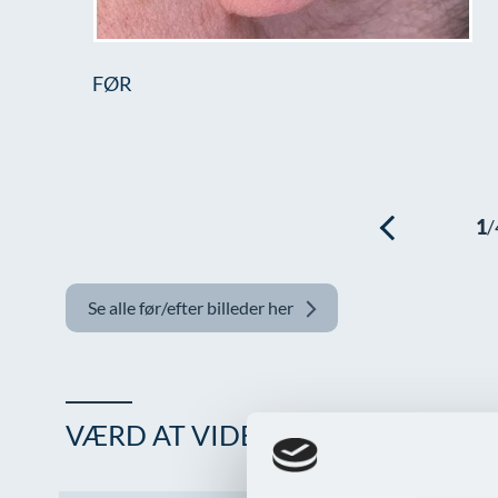
 mere
nt kunne
 for
FØR
Se alle før/efter billeder her
VÆRD AT VIDE