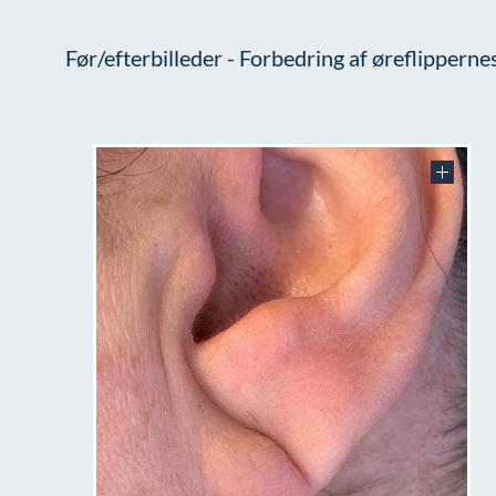
Før/efterbilleder - Forbedring af øreflipperne
filler på
det er
reduktion