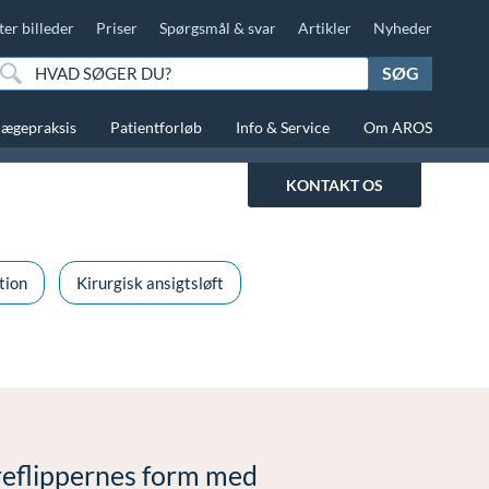
ter billeder
Priser
Spørgsmål & svar
Artikler
Nyheder
SØG
lægepraksis
Patientforløb
Info & Service
Om AROS
KONTAKT OS
tion
Kirurgisk ansigtsløft
reflippernes form med