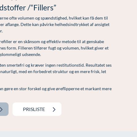
stoffer /“Fillers”
erne ofte volumen og spændstighed, hvilket kan få dem til
ler aflange. Dette kan påvirke helhedsindtrykket af ansigtet
r.
filler er en skånsom og effektiv metode til at genskabe
es form. Filleren tilfører fugt og volumen, hvilket giver et
ngdommeligt udseende.
en smertefri og kræver ingen restitutionstid. Resultatet ses
turligt, med en forbedret struktur og en mere frisk, let
n gøre en stor forskel og give øreflipperne et markant mere
PRISLISTE