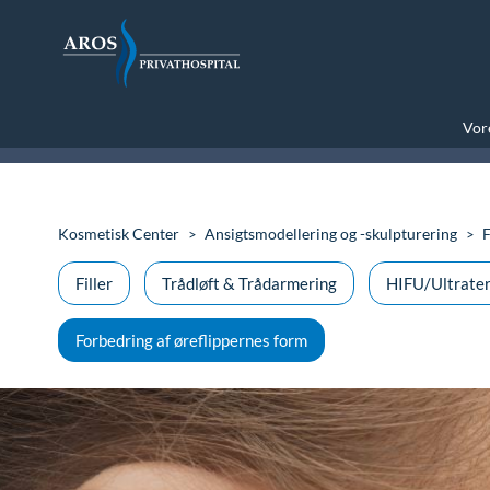
Vore
Kosmetisk Center
Ansigtsmodellering og -skulpturering
F
Filler
Trådløft & Trådarmering
HIFU/Ultrater
Forbedring af øreflippernes form