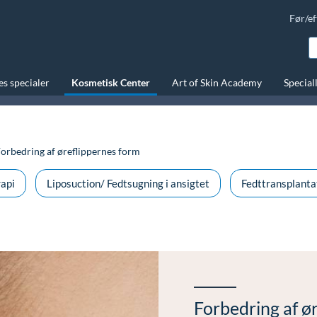
Før/ef
s specialer
Kosmetisk Center
Art of Skin Academy
Special
orbedring af øreflippernes form
api
Liposuction/ Fedtsugning i ansigtet
Fedttransplanta
Forbedring af ø