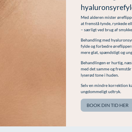
hyaluronsyrefyld
Med alderen mister øreflipp
at fremstå tynde, rynkede el
– særligt ved brug af smykke
Behandling med hyaluronsyre
fylde og forbedre øreflippern
mere glat, spændstigt og u
Behandlingen er hurtig, næst
med det samme og fremstår na
lyserød tone i huden.
Selv en mindre korrektion ka
ungdommeligt udtryk.
BOOK DIN TID HER