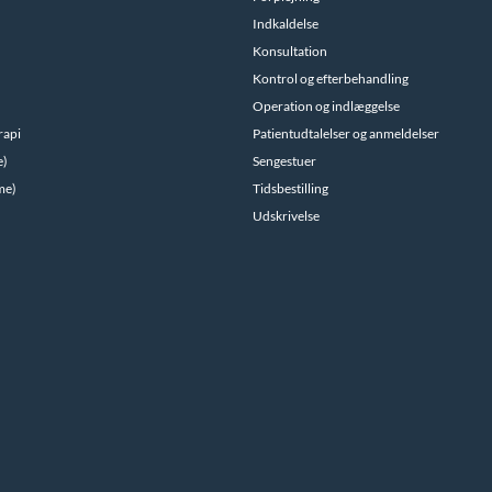
Indkaldelse
Konsultation
Kontrol og efterbehandling
Operation og indlæggelse
rapi
Patientudtalelser og anmeldelser
e)
Sengestuer
me)
Tidsbestilling
Udskrivelse