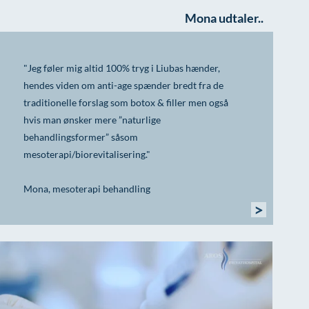
Mona udtaler..
"Jeg føler mig altid 100% tryg i Liubas hænder,
hendes viden om anti-age spænder bredt fra de
traditionelle forslag som botox & filler men også
hvis man ønsker mere ”naturlige
behandlingsformer” såsom
mesoterapi/biorevitalisering."
Mona, mesoterapi behandling
>
EFTER
Efter en enkel behandli
fasthed og ungdommelig
kinden foran øret også e