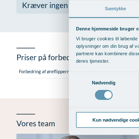
Kræver ingen rehabiliteringsperiod
Samtykke
Denne hjemmeside bruger c
Vi bruger cookies til løbende 
oplysninger om din brug af v
partnere kan kombinere disse
Priser på forbedring af øreflipperne
deres tjenester.
Forbedring af øreflippernes form (fra pris)
Samtykkevalg
Nødvendig
Kun nødvendige cook
Vores team