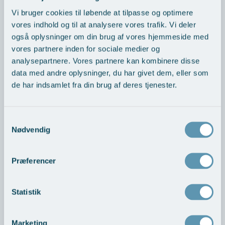
Sjælden, men vigtig opmærksomhed
Vi bruger cookies til løbende at tilpasse og optimere
omkring ALCL
vores indhold og til at analysere vores trafik. Vi deler
Den øgede opmærksomhed omkring kontrol af
også oplysninger om din brug af vores hjemmeside med
brystimplantater skyldes blandt andet, at man
vores partnere inden for sociale medier og
internationalt har identificeret en meget sjælden form for
analysepartnere. Vores partnere kan kombinere disse
lymfekræft, som i enkelte tilfælde kan være associeret med
data med andre oplysninger, du har givet dem, eller som
brystimplantater. Tilstanden kaldes ALCL og viser sig typisk
de har indsamlet fra din brug af deres tjenester.
som:
Fortykkelse af kapslen omkring implantatet
Samtykkevalg
Væskeansamling omkring implantatet
Nødvendig
Det er vigtigt at understrege, at risikoen for ALCL er meget
lav – under 0,01 % – og dermed omkring 500 gange lavere
Præferencer
end den generelle risiko for brystkræft. Der er derfor tale om
en yderst sjælden sygdom.
Statistik
Vi har ingen ventetid, og din sikkerhed er altid i fokus.
Marketing