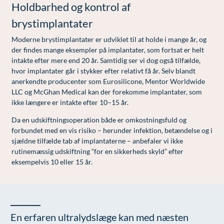
Modelopskrivning
Holdbarhed og kontrol af
Lunge-astma-allergi
Udskrivelse
Kontakt os & Find vej
Vores mål
brystimplantater
Plasmaprodukter i æstetisk, kosmetisk og anti-
Mave-tarm kirurgi
Kvalitet og patienttilfredshed
aging medicin
Moderne brystimplantater er udviklet til at holde i mange år, og
Menopause- og hormonterapi
Nyttige links
der findes mange eksempler på implantater, som fortsat er helt
Prisliste
intakte efter mere end 20 år. Samtidig ser vi dog også tilfælde,
Neurologi (hjerne-nervesygdomme)
Parkering og opladning på AROS Privathospital
hvor implantater går i stykker efter relativt få år. Selv blandt
Skriv dig op
anerkendte producenter som
Eurosilicone
,
Mentor Worldwide
Onkologi (kræftsygdomme)
Persondatapolitik på AROS
LLC
og
McGhan Medical
kan der forekomme implantater, som
ikke længere er intakte efter 10–15 år.
Plastikkirurgi (rekonstruktiv)
Rygepolitik
Da en udskiftningsoperation både er omkostningsfuld og
Reumatologi (gigtsygdomme)
Samarbejde mellem specialer
forbundet med en vis risiko – herunder infektion, betændelse og i
sjældne tilfælde tab af implantaterne – anbefaler vi ikke
Svedproblemer
Sengestuer
rutinemæssig udskiftning “for en sikkerheds skyld” efter
Søvn
Standardbetingelser for privatbetalte
eksempelvis 10 eller 15 år.
operationer
Thoraxkirurgi (slipping rib)
Ventetid i det offentlige - Frit sygehusvalg
Ultralydsscanning
En erfaren ultralydslæge kan med næsten
Urologi (Urinvejssygdomme)