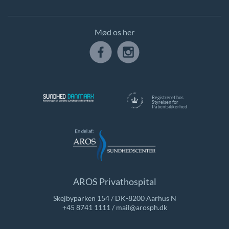
Mød os her
Registreret hos
Styrelsen for
Patientsikkerhed
AROS Privathospital
Skejbyparken 154 / DK-8200 Aarhus N
+45 8741 1111
/
mail@arosph.dk