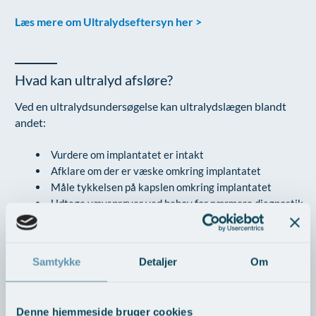
Læs mere om Ultralydseftersyn her >
Hvad kan ultralyd afsløre?
Ved en ultralydsundersøgelse kan ultralydslægen blandt
andet:
Vurdere om implantatet er intakt
Afklare om der er væske omkring implantatet
Måle tykkelsen på kapslen omkring implantatet
Udtage vævsprøver ved behov for nærmere diagnostik
Der kan dog være en mindre usikkerhed ved vurdering af
helt små kapselbrist, da disse i enkelte tilfælde kan være
vanskelige at opdage med ultralyd.
Samtykke
Detaljer
Om
Denne hjemmeside bruger cookies