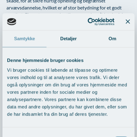
skade, for at sikre hurtig opheling og begrænset
arvævsdannelse, hvilket er af stor betydning for et godt
resultat. Fjernet væv sendes til væveanalyse (histologisk
undersøgelse).
Samme speciallæge under hele forløbet:
Udredning, behandling
Samtykke
Detaljer
Om
og opfølgning foregår hos den samme speciallæge. Vi sørger
for, at du får den bedste behandling i trygge rammer.
Denne hjemmeside bruger cookies
Vi bruger cookies til løbende at tilpasse og optimere
vores indhold og til at analysere vores trafik. Vi deler
også oplysninger om din brug af vores hjemmeside med
Kontakt Øre- Næse- Halsklinikken
vores partnere inden for sociale medier og
Skriv hvis du har spørgsmål til os og vores behandlinger.
analysepartnere. Vores partnere kan kombinere disse
data med andre oplysninger, du har givet dem, eller som
Navn
de har indsamlet fra din brug af deres tjenester.
E-mail
Samtykkevalg