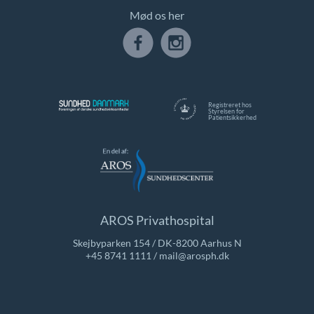
Mød os her
Registreret hos
Styrelsen for
Patientsikkerhed
AROS Privathospital
Skejbyparken 154 / DK-8200 Aarhus N
+45 8741 1111
/
mail@arosph.dk