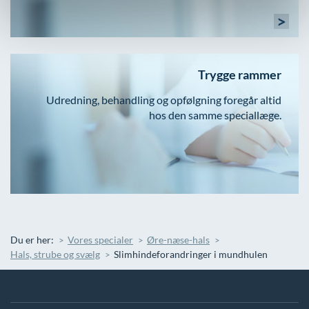
>
Trygge rammer
Udredning, behandling og opfølgning foregår altid
hos den samme speciallæge.
Du er her:
Vores specialer
Øre-næse-hals
Hals, strube og svælg
Slimhindeforandringer i mundhulen