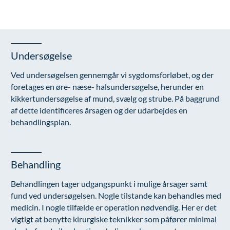
Modelopskrivning
Ar og strækmærker
Udskrivelse
Kontakt os & Find vej
Vores mål
Plasmaprodukter i æstetisk, kosmetisk og anti-
Uønsket hårvækst
Kvalitet og patienttilfredshed
aging medicin
Hårtab
Nyttige links
Prisliste
Undersøgelse
Aldersprægede håndrygge
Parkering og opladning på AROS Privathospital
Skriv dig op
Ved undersøgelsen gennemgår vi sygdomsforløbet, og der
foretages en øre- næse- halsundersøgelse, herunder en
Kropsforyngelse og opstramning
Persondatapolitik på AROS
kikkertundersøgelse af mund, svælg og strube. På baggrund
Intim konturering/foryngelse
Rygepolitik
af dette identificeres årsagen og der udarbejdes en
behandlingsplan.
Mandlig genitalområde - forskønnelse
Samarbejde mellem specialer
Kosmetisk Plastikkirurgi
Sengestuer
Behandling
Kæbekirurgi
Standardbetingelser for privatbetalte
operationer
Behandlingen tager udgangspunkt i mulige årsager samt
Skræddersyede dropbehandlinger
fund ved undersøgelsen. Nogle tilstande kan behandles med
Ventetid i det offentlige - Frit sygehusvalg
Før / efter billeder
medicin. I nogle tilfælde er operation nødvendig. Her er det
vigtigt at benytte kirurgiske teknikker som påfører minimal