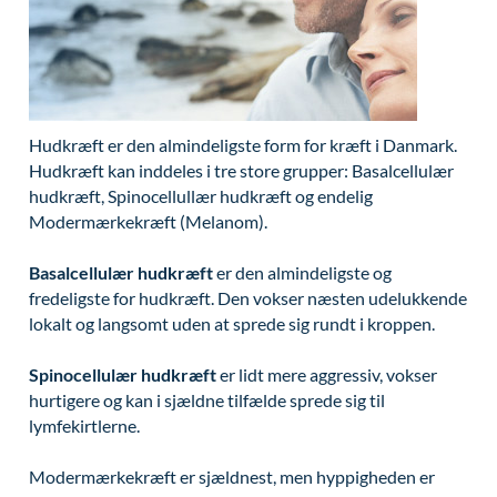
Modelopskrivning
Ar og strækmærker
Udskrivelse
Kontakt os & Find vej
Vores mål
Plasmaprodukter i æstetisk, kosmetisk og anti-
Uønsket hårvækst
Kvalitet og patienttilfredshed
aging medicin
Hårtab
Nyttige links
Prisliste
Hudkræft er den almindeligste form for kræft i Danmark.
Aldersprægede håndrygge
Parkering og opladning på AROS Privathospital
Skriv dig op
Hudkræft kan inddeles i tre store grupper: Basalcellulær
Kropsforyngelse og opstramning
Persondatapolitik på AROS
hudkræft, Spinocellullær hudkræft og endelig
Modermærkekræft (Melanom).
Intim konturering/foryngelse
Rygepolitik
Basalcellulær hudkræft
er den almindeligste og
Mandlig genitalområde - forskønnelse
Samarbejde mellem specialer
fredeligste for hudkræft. Den vokser næsten udelukkende
Kosmetisk Plastikkirurgi
Sengestuer
lokalt og langsomt uden at sprede sig rundt i kroppen.
Kæbekirurgi
Standardbetingelser for privatbetalte
Spinocellulær hudkræft
er lidt mere aggressiv, vokser
operationer
hurtigere og kan i sjældne tilfælde sprede sig til
Skræddersyede dropbehandlinger
lymfekirtlerne.
Ventetid i det offentlige - Frit sygehusvalg
Før / efter billeder
Modermærkekræft er sjældnest, men hyppigheden er