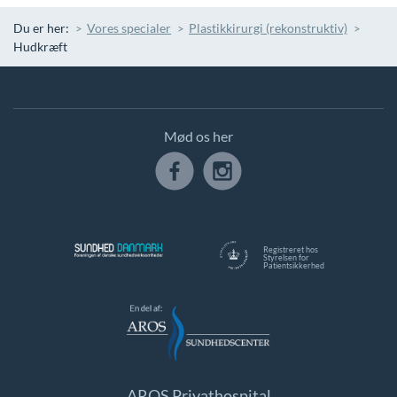
Du er her:
Vores specialer
Plastikkirurgi (rekonstruktiv)
Hudkræft
Mød os her
Registreret hos
Styrelsen for
Patientsikkerhed
AROS Privathospital