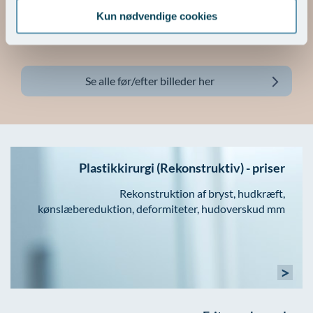
Kun nødvendige cookies
Se alle før/efter billeder her
Plastikkirurgi (Rekonstruktiv) - priser
Rekonstruktion af bryst, hudkræft,
kønslæbereduktion, deformiteter, hudoverskud mm
>