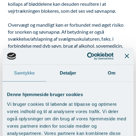
kollaps af bløddelene kan desuden resultere i at
vejrtrækningen blokeres, som det ses ved søvnapnø.
Overvægt og mandligt køn er forbundet med øget risiko
for snorken og søvnapnø. Af betydning er også
svækkelse/afslapning af svælgmuskulaturen, f.eks. i
forbindelse med dyb søvn, brug af alkohol, sovemedicin,
beroligende medicin og visse typer smertestillende
medicin, samt ved visse stofskifte-, muskel- og
nervesygdomme. Desuden kan en række forhold i næse og
Samtykke
Detaljer
Om
svælg bidrage til søvnproblemerne. I svælget kan store
mandler, kraftig drøbel og ganeparti, en stor tunge samt
tilbagesynkning af underkæben være af betydning. I
næsen kan forhold som en skæv næseskillevæg,
Denne hjemmeside bruger cookies
forstørrede næsemuslinger, polypper og næse-
Vi bruger cookies til løbende at tilpasse og optimere
bihulebetændelse bidrage til søvnproblemerne. Rygning
vores indhold og til at analysere vores trafik. Vi deler
og allergi disponerer også.
også oplysninger om din brug af vores hjemmeside med
vores partnere inden for sociale medier og
Vi udreder dette i samarbejde med Søvnklinikken - læs
analysepartnere. Vores partnere kan kombinere disse