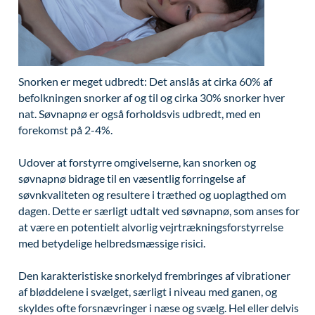
Modelopskrivning
Ar og strækmærker
Udskrivelse
Kontakt os & Find vej
Vores mål
Plasmaprodukter i æstetisk, kosmetisk og anti-
Uønsket hårvækst
Kvalitet og patienttilfredshed
aging medicin
Hårtab
Nyttige links
Prisliste
Snorken er meget udbredt: Det anslås at cirka 60% af
Aldersprægede håndrygge
Parkering og opladning på AROS Privathospital
befolkningen snorker af og til og cirka 30% snorker hver
Skriv dig op
nat. Søvnapnø er også forholdsvis udbredt, med en
Kropsforyngelse og opstramning
Persondatapolitik på AROS
forekomst på 2-4%.
Intim konturering/foryngelse
Rygepolitik
Udover at forstyrre omgivelserne, kan snorken og
Mandlig genitalområde - forskønnelse
Samarbejde mellem specialer
søvnapnø bidrage til en væsentlig forringelse af
søvnkvaliteten og resultere i træthed og uoplagthed om
Kosmetisk Plastikkirurgi
Sengestuer
dagen. Dette er særligt udtalt ved søvnapnø, som anses for
at være en potentielt alvorlig vejrtrækningsforstyrrelse
Kæbekirurgi
Standardbetingelser for privatbetalte
med betydelige helbredsmæssige risici.
operationer
Skræddersyede dropbehandlinger
Ventetid i det offentlige - Frit sygehusvalg
Den karakteristiske snorkelyd frembringes af vibrationer
Før / efter billeder
af bløddelene i svælget, særligt i niveau med ganen, og
skyldes ofte forsnævringer i næse og svælg. Hel eller delvis