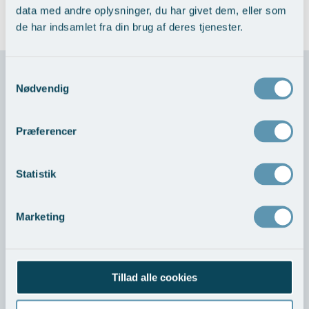
mere om behandlingerne her >
data med andre oplysninger, du har givet dem, eller som
de har indsamlet fra din brug af deres tjenester.
Samtykkevalg
Nødvendig
Kontakt - Lunge-astma-allergi afdelingen
Præferencer
Skriv hvis du har spørgsmål til os og vores behandlinger.
Statistik
Navn
Marketing
E-mail
Tillad alle cookies
Besked