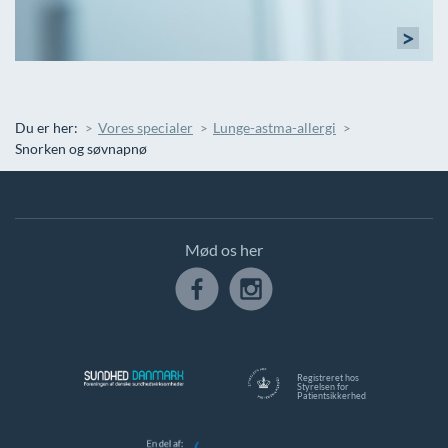
>
Du er her:
Vores specialer
Lunge-astma-allergi
Snorken og søvnapnø
Mød os her
Registreret hos
Styrelsen for
Patientsikkerhed