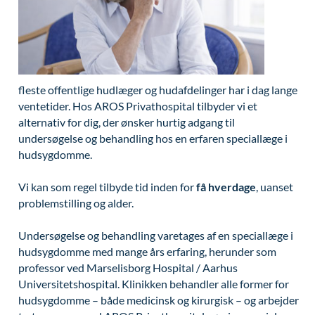
Modelopskrivning
Ar og strækmærker
Udskrivelse
Kontakt os & Find vej
Vores mål
Plasmaprodukter i æstetisk, kosmetisk og anti-
Uønsket hårvækst
Kvalitet og patienttilfredshed
aging medicin
Hårtab
Nyttige links
Prisliste
fleste offentlige hudlæger og hudafdelinger har i dag lange
Aldersprægede håndrygge
Parkering og opladning på AROS Privathospital
Skriv dig op
ventetider. Hos AROS Privathospital tilbyder vi et
Kropsforyngelse og opstramning
Persondatapolitik på AROS
alternativ for dig, der ønsker hurtig adgang til
undersøgelse og behandling hos en erfaren speciallæge i
Intim konturering/foryngelse
Rygepolitik
hudsygdomme.
Mandlig genitalområde - forskønnelse
Samarbejde mellem specialer
Vi kan som regel tilbyde tid inden for
få hverdage
, uanset
Kosmetisk Plastikkirurgi
Sengestuer
problemstilling og alder.
Kæbekirurgi
Standardbetingelser for privatbetalte
Undersøgelse og behandling varetages af en speciallæge i
operationer
hudsygdomme med mange års erfaring, herunder som
Skræddersyede dropbehandlinger
professor ved Marselisborg Hospital / Aarhus
Ventetid i det offentlige - Frit sygehusvalg
Før / efter billeder
Universitetshospital. Klinikken behandler alle former for
hudsygdomme – både medicinsk og kirurgisk – og arbejder