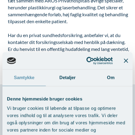
tæt sammen med AROS Privathospitals øvrige specialer,
herunder plastikkirurgi og laserbehandling. Det sikrer et
sammenhængende forløb, høj faglig kvalitet og behandling
tilpasset den enkelte patient.
Har du en privat sundhedsforsikring, anbefaler vi, at du
kontakter dit forsikringsselskab med henblik på dækning.
Er du henvist til en offentlig hudafdeling med lang ventetid,
kan du i relevante tilfælde søge regionen om at blive
omvisiteret hertil.
Samtykke
Detaljer
Om
Denne hjemmeside bruger cookies
Vi bruger cookies til løbende at tilpasse og optimere
vores indhold og til at analysere vores trafik. Vi deler
Frit sygehusvalg
også oplysninger om din brug af vores hjemmeside med
vores partnere inden for sociale medier og