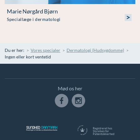
Marie Nørgård Bjørn
>
Speciallæge i dermatologi
Du er her:
Vores specialer
Dermatologi (Hudsygdomme)
Ingen eller kort ventetid
Mød os her
Registreret hos
Styrelsen for
Patientsikkerhed