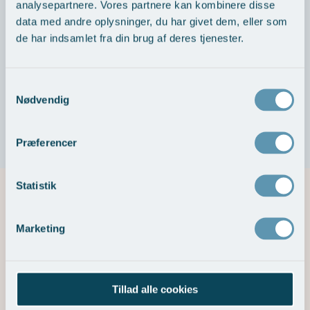
analysepartnere. Vores partnere kan kombinere disse
Der er frit sygehusvalg i Danmark og i nogle tilfælde
data med andre oplysninger, du har givet dem, eller som
også udvidet frit sygehusvalg. Alle, der har udsigt til
de har indsamlet fra din brug af deres tjenester.
mere end 1 måneds ventetid på undersøgelse eller
behandling på et offentligt sygehus, har ret til at vælge
gratis behandling på et privathospital.
Samtykkevalg
Nødvendig
Læs mere om ordningen her >
>
Præferencer
Statistik
Vores eksperter
Marketing
Tillad alle cookies