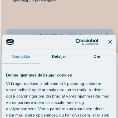
næse med kun lidt restrødme.
Se alle før/efter billeder her
Samtykke
Detaljer
Om
VÆRD AT VIDE
Denne hjemmeside bruger cookies
Vi bruger cookies til løbende at tilpasse og optimere
vores indhold og til at analysere vores trafik. Vi deler
Forberedelse og egnethed
også oplysninger om din brug af vores hjemmeside med
vores partnere inden for sociale medier og
Behandlingsmetoder
analysepartnere. Vores partnere kan kombinere disse
data med andre oplysninger, du har givet dem, eller som