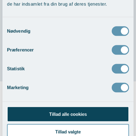
de har indsamlet fra din brug af deres tjenester.
Bedøvelse
Bivirkninger
Samtykkevalg
Nødvendig
Risiko for komplikationer
Præferencer
Heling og resultat
Statistik
Marketing
Priser
Tillad alle cookies
Konsultation klassisk
dermatologi (herunder vurdering
af mistænkelige modermærker og
2.150,-
Tillad valgte
helkropsundersøgelse af