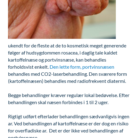
Modelopskrivning
Ar og strækmærker
Udskrivelse
Kontakt os & Find vej
Vores mål
Plasmaprodukter i æstetisk, kosmetisk og anti-
Uønsket hårvækst
Kvalitet og patienttilfredshed
aging medicin
Hårtab
Nyttige links
Prisliste
Aldersprægede håndrygge
Parkering og opladning på AROS Privathospital
Skriv dig op
ukendt for de fleste at de to kosmetisk meget generende
følger af hudsygdommen rosacea, i daglig tale kaldet
Kropsforyngelse og opstramning
Persondatapolitik på AROS
kartoffelnæse og portvinsnæse, kan behandles
Intim konturering/foryngelse
Rygepolitik
forholdsvist enkelt.
Den lette form, portvinsnæsen
behandles med CO2-laserbehandling. Den sværere form
Mandlig genitalområde - forskønnelse
Samarbejde mellem specialer
(kartoffelnæsen) behandles med radiofrekvent diatermi.
Kosmetisk Plastikkirurgi
Sengestuer
Begge behandlinger kræver regulær lokal bedøvelse. Efter
Kæbekirurgi
Standardbetingelser for privatbetalte
behandlingen skal næsen forbindes i 1 til 2 uger.
operationer
Skræddersyede dropbehandlinger
Rigtigt udført efterlader behandlingen sædvanligvis ingen
Ventetid i det offentlige - Frit sygehusvalg
Før / efter billeder
ar. Ved behandlingen af kartoffelnæse er der dog en risiko
for overfladiske ar. Det er der ikke ved behandlingen af
portvinsnæse.