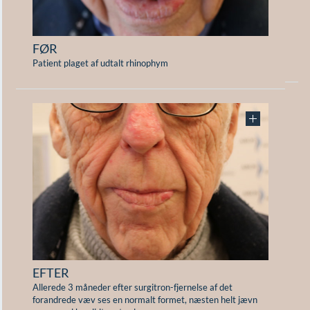
F
FØR
Rh
Patient plaget af udtalt rhinophym
E
EFTER
3 
se
Allerede 3 måneder efter surgitron-fjernelse af det
r
forandrede væv ses en normalt formet, næsten helt jævn