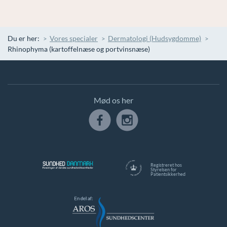
Du er her:
Vores specialer
Dermatologi (Hudsygdomme)
Rhinophyma (kartoffelnæse og portvinsnæse)
Mød os her
Registreret hos
Styrelsen for
Patientsikkerhed