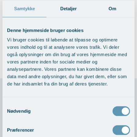
Priser
Samtykke
Detaljer
Om
Konsultation klassisk
Denne hjemmeside bruger cookies
dermatologi (herunder vurdering
af mistænkelige modermærker og
2.150,-
Vi bruger cookies til løbende at tilpasse og optimere
helkropsundersøgelse af
vores indhold og til at analysere vores trafik. Vi deler
modermærker)
også oplysninger om din brug af vores hjemmeside med
vores partnere inden for sociale medier og
Se hele prislisten >
analysepartnere. Vores partnere kan kombinere disse
data med andre oplysninger, du har givet dem, eller som
de har indsamlet fra din brug af deres tjenester.
Pia udtaler
Samtykkevalg
Nødvendig
"Jeg fik mange pigmentskjoler efter min graviditet, og
det påvirkede virkelig mit selvværd da jeg til sidst ikke
Præferencer
kunne dække pletterne. Jeg har prøvet flere forskellige