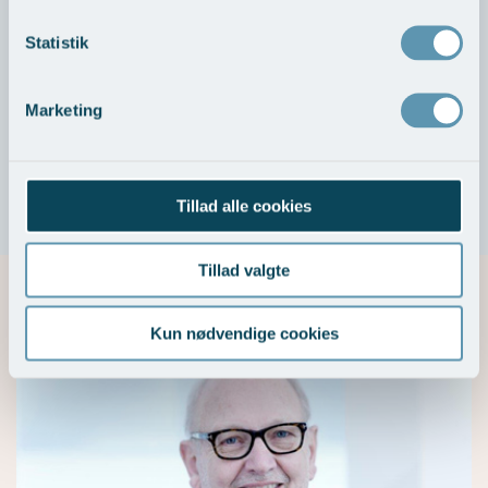
behandlinger, men det var først efter, jeg blev
behandlet hos Knud Kragballe, at jeg så en virkelig
Statistik
forskel. Hans behandling var skånsom, og han gav mig
en personlig plan, der passede perfekt til min hud.
Marketing
Allerede efter få uger begyndte pletterne at falme, og
nu, efter et par måneder, er de næsten helt væk. Jeg
føler mig virkelig godt tilpas i min egen hud igen!"
Tillad alle cookies
Tillad valgte
Vores eksperter
Kun nødvendige cookies