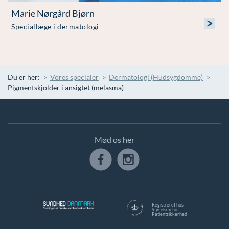
Marie Nørgård Bjørn
>
Speciallæge i dermatologi
Du er her:
Vores specialer
Dermatologi (Hudsygdomme)
Pigmentskjolder i ansigtet (melasma)
Mød os her
Registreret hos
Styrelsen for
Patientsikkerhed