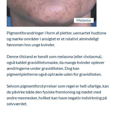
Modelopskrivning
Ar og strækmærker
Udskrivelse
Kontakt os & Find vej
Vores mål
Plasmaprodukter i æstetisk, kosmetisk og anti-
Uønsket hårvækst
Kvalitet og patienttilfredshed
aging medicin
Hårtab
Nyttige links
Prisliste
Pigmentforandringer i form af pletter, uensartet hudtone
Aldersprægede håndrygge
Parkering og opladning på AROS Privathospital
Skriv dig op
og mørke områder i ansigtet er et relativt almindeligt
Kropsforyngelse og opstramning
Persondatapolitik på AROS
fænomen hos unge kvinder.
Intim konturering/foryngelse
Rygepolitik
Denne tilstand er kendt som melasma (eller cholasma),
også kaldet graviditetsmaske, da mange kvinder oplever
Mandlig genitalområde - forskønnelse
Samarbejde mellem specialer
ændringerne under graviditeten. Dog kan
Kosmetisk Plastikkirurgi
Sengestuer
pigmentpletterne også optræde uden for graviditeten.
Kæbekirurgi
Standardbetingelser for privatbetalte
Selvom pigmentforstyrrelser som regel er helt ufarlige, kan
operationer
de påvirke både den fysiske fremtoning og mødet med
Skræddersyede dropbehandlinger
andre mennesker, hvilket kan have negativ indvirkning på
Ventetid i det offentlige - Frit sygehusvalg
Før / efter billeder
selvværdet.