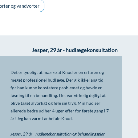
orter og vandvorter
Jesper, 29 år - hudlægekonsultation
Det er tydeligt at mærke at Knud er en erfaren og
meget professionel hudlæge. Der gik ikke lang tid
før han kunne konstatere problemet og havde en
løsning til en behandling. Det var virkelig dejligt at
blive taget alvorligt og føle sig tryg. Min hud ser
allerede bedre ud her 4 uger efter for første gang i 7
år! Jeg kan varmt anbefale Knud.
Jesper, 29 år - hudlægekonsultation og behandlingsplan