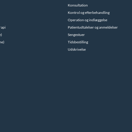
Konsultation
Kontrol og efterbehandling
Operation og indlæggelse
rapi
Patientudtalelser og anmeldelser
e)
Sengestuer
me)
Tidsbestilling
Udskrivelse