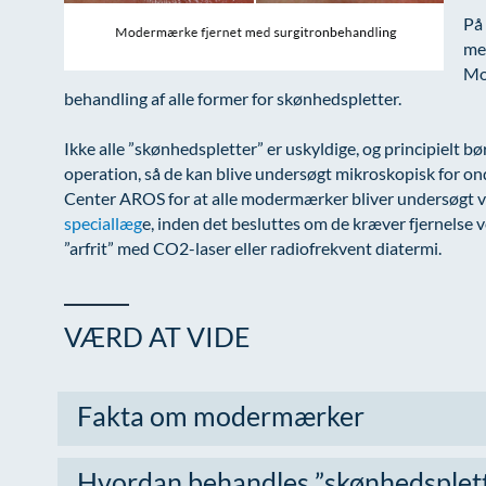
På 
mel
Mo
behandling af alle former for skønhedspletter.
Ikke alle ”skønhedspletter” er uskyldige, og principielt 
operation, så de kan blive undersøgt mikroskopisk for on
Center AROS for at alle modermærker bliver undersøgt 
speciallæg
e, inden det besluttes om de kræver fjernelse ve
”arfrit” med CO2-laser eller radiofrekvent diatermi.
VÆRD AT VIDE
Fakta om modermærker
Hvordan behandles ”skønhedsplett