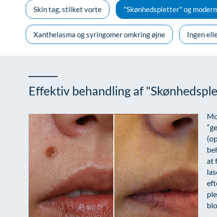
Skin tag, stilket vorte
"Skønhedspletter" og moder
Xanthelasma og syringomer omkring øjne
Ingen ell
Effektiv behandling af "Skønhedsp
Mo
”ge
(op
beh
at 
las
eft
ple
blo