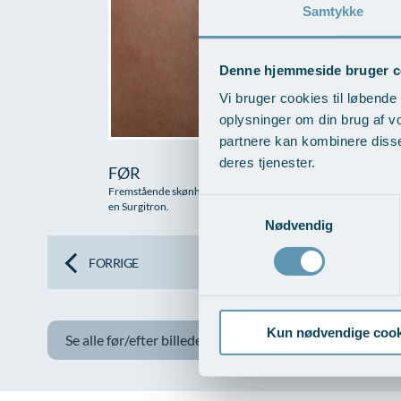
Samtykke
Denne hjemmeside bruger c
Vi bruger cookies til løbende 
oplysninger om din brug af v
partnere kan kombinere disse
deres tjenester.
FØR
Fremstående skønhedspletter kan fjernes næsten uden ar med en 
Samtykkevalg
en Surgitron.
Nødvendig
FORRIGE
Kun nødvendige cook
Se alle før/efter billeder her