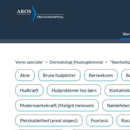
Vore
Vores specialer
Dermatologi (Hudsygdomme)
"Skønhedsp
Akne
Brune hudpletter
Børneeksem
Bø
Hudkræft
Hudproblemer hos børn
Kontakte
Modermærkekræft (Malignt melanom)
Nældefeber
Pletskaldethed (areat alopeci)
Psoriasis
Ros