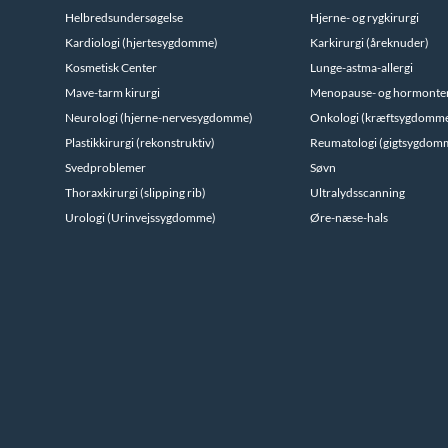
Helbredsundersøgelse
Hjerne- og rygkirurgi
Kardiologi (hjertesygdomme)
Karkirurgi (åreknuder)
Kosmetisk Center
Lunge-astma-allergi
Mave-tarm kirurgi
Menopause- og hormonte
Neurologi (hjerne-nervesygdomme)
Onkologi (kræftsygdomm
Plastikkirurgi (rekonstruktiv)
Reumatologi (gigtsygdom
Svedproblemer
Søvn
Thoraxkirurgi (slipping rib)
Ultralydsscanning
Urologi (Urinvejssygdomme)
Øre-næse-hals