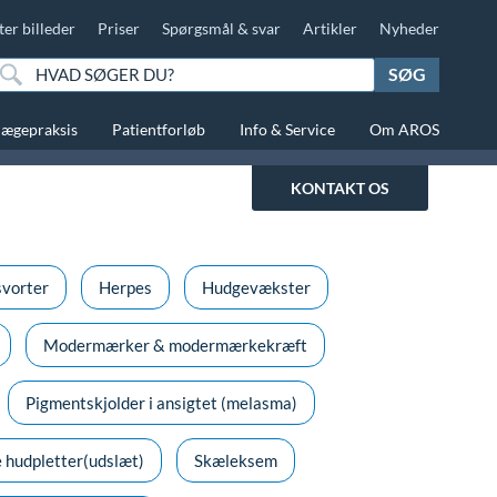
ter billeder
Priser
Spørgsmål & svar
Artikler
Nyheder
SØG
lægepraksis
Patientforløb
Info & Service
Om AROS
KONTAKT OS
vorter
Herpes
Hudgevækster
Modermærker & modermærkekræft
Pigmentskjolder i ansigtet (melasma)
 hudpletter(udslæt)
Skæleksem