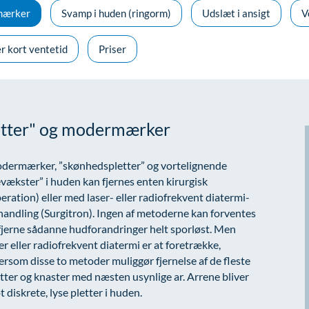
mærker
Svamp i huden (ringorm)
Udslæt i ansigt
V
er kort ventetid
Priser
letter" og modermærker
dermærker, ”skønhedspletter” og vortelignende
vækster” i huden kan fjernes enten kirurgisk
eration) eller med laser- eller radiofrekvent diatermi-
andling (Surgitron). Ingen af metoderne kan forventes
fjerne sådanne hudforandringer helt sporløst. Men
er eller radiofrekvent diatermi er at foretrække,
ersom disse to metoder muliggør fjernelse af de fleste
tter og knaster med næsten usynlige ar. Arrene bliver
t diskrete, lyse pletter i huden.