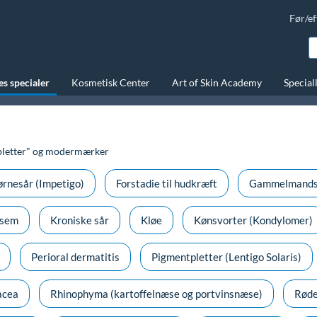
Før/ef
s specialer
Kosmetisk Center
Art of Skin Academy
Special
letter" og modermærker
rnesår (Impetigo)
Forstadie til hudkræft
Gammelmands
ksem
Kroniske sår
Kløe
Kønsvorter (Kondylomer)
Perioral dermatitis
Pigmentpletter (Lentigo Solaris)
acea
Rhinophyma (kartoffelnæse og portvinsnæse)
Røde