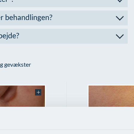
er behandlingen?
bejde?
 og gevækster