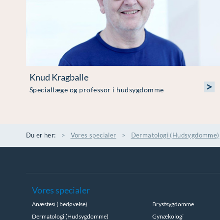
Knud Kragballe
>
Speciallæge og professor i hudsygdomme
Du er her:
Vores specialer
Dermatologi (Hudsygdomme)
Vores specialer
Anæstesi ( bedøvelse)
Brystsygdomme
Dermatologi (Hudsygdomme)
Gynækologi