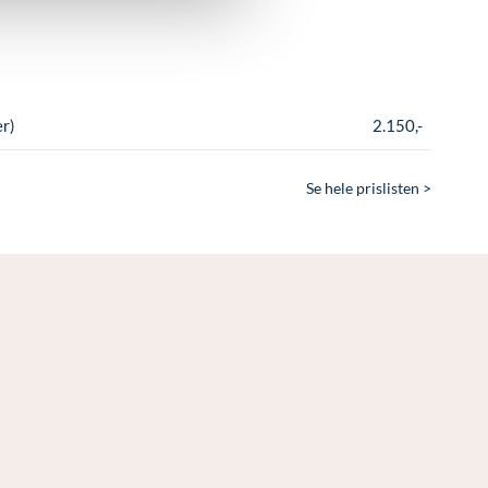
r)
2.150,-
Se hele prislisten >