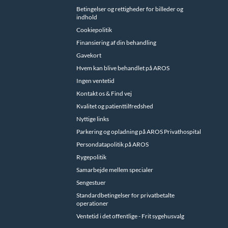
Betingelser og rettigheder for billeder og
indhold
Cookiepolitik
Finansiering af din behandling
Gavekort
Hvem kan blive behandlet på AROS
Ingen ventetid
Kontakt os & Find vej
Kvalitet og patienttilfredshed
Nyttige links
Parkering og opladning på AROS Privathospital
Persondatapolitik på AROS
Rygepolitik
Samarbejde mellem specialer
Sengestuer
Standardbetingelser for privatbetalte
operationer
Ventetid i det offentlige - Frit sygehusvalg