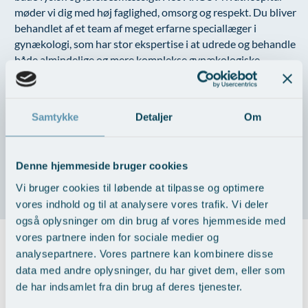
møder vi dig med høj faglighed, omsorg og respekt. Du bliver
behandlet af et team af meget erfarne speciallæger i
gynækologi, som har stor ekspertise i at udrede og behandle
både almindelige og mere komplekse gynækologiske
tilstande. Uanset om du skal gennemgå en udredning, have
fjernet polypper, muskelknuder eller livmoderslimhinden
ved en skånsom kikkertoperation, sørger vi for, at du føler
Samtykke
Detaljer
Om
dig tryg og velinformeret hele vejen. Vi tager os tid til at
lytte, besvare dine spørgsmål og tilpasse behandlingen efter
dine behov og din livskvalitet. Din tryghed er vores højeste
Denne hjemmeside bruger cookies
prioritet.
Vi bruger cookies til løbende at tilpasse og optimere
vores indhold og til at analysere vores trafik. Vi deler
også oplysninger om din brug af vores hjemmeside med
vores partnere inden for sociale medier og
analysepartnere. Vores partnere kan kombinere disse
Priser
data med andre oplysninger, du har givet dem, eller som
de har indsamlet fra din brug af deres tjenester.
Forundersøgelse inkl. transvaginal
1.800,-