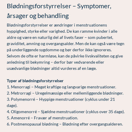
Modelopskrivning
Blødningsforstyrrelser – Symptomer,
Ar og strækmærker
Udskrivelse
Kontakt os & Find vej
Vores mål
Plasmaprodukter i æstetisk, kosmetisk og anti-
årsager og behandling
Uønsket hårvækst
Kvalitet og patienttilfredshed
aging medicin
Blødningsforstyrrelser er ændringer i menstruationens
Hårtab
Nyttige links
Prisliste
hyppighed, styrke eller varighed. De kan ramme kvinder i alle
aldre og være en naturlig del af livets faser – som pubertet,
Aldersprægede håndrygge
Parkering og opladning på AROS Privathospital
Skriv dig op
graviditet, amning og overgangsalder. Men de kan også være tegn
på underliggende sygdomme og bør derfor ikke ignoreres.
Kropsforyngelse og opstramning
Persondatapolitik på AROS
Selvom de ofte er harmløse, kan de påvirke livskvaliteten og give
Intim konturering/foryngelse
Rygepolitik
anledning til bekymring – derfor bør vedvarende eller
usædvanlige blødninger altid vurderes af en læge.
Mandlig genitalområde - forskønnelse
Samarbejde mellem specialer
Typer af blødningsforstyrrelser
Kosmetisk Plastikkirurgi
Sengestuer
1. Menorragi – Meget kraftige og langvarige menstruationer.
2. Metrorragi – Uregelmæssige eller mellemliggende blødninger.
Kæbekirurgi
Standardbetingelser for privatbetalte
3. Polymenorré – Hyppige menstruationer (cyklus under 21
operationer
dage).
Skræddersyede dropbehandlinger
4. Oligomenorré – Sjældne menstruationer (cyklus over 35 dage).
Ventetid i det offentlige - Frit sygehusvalg
Før / efter billeder
5. Amenorré – Fravær af menstruation.
6. Postmenopausal blødning – Blødning efter overgangsalderen.