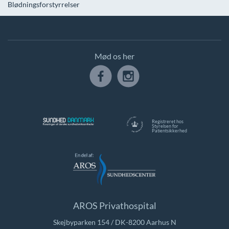
Blødningsforstyrrelser
Mød os her
Registreret hos
Styrelsen for
Patientsikkerhed
AROS Privathospital
Skejbyparken 154 / DK-8200 Aarhus N