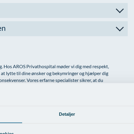
en
ing. Hos AROS Privathospital møder vi dig med respekt,
at lytte til dine ønsker og bekymringer og hjælper dig
onsekvenser. Vores erfarne specialister sikrer, at du
 om du ender med at vælge sterilisation eller ej. Hos os
Detaljer
ookies