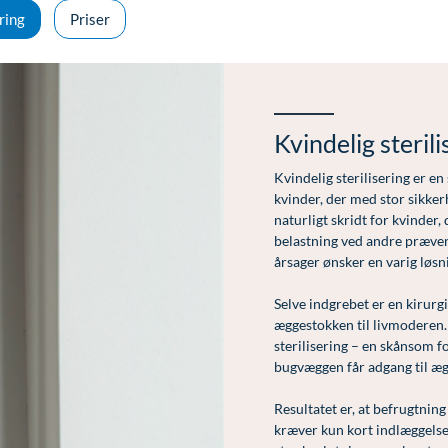
ring
Priser
Kvindelig sterili
Kvindelig sterilisering er e
kvinder, der med stor sikker
naturligt skridt for kvinder,
belastning ved andre præven
årsager ønsker en varig løsn
Selve indgrebet er en kirurg
æggestokken til livmoderen.
sterilisering – en skånsom f
bugvæggen får adgang til æg
Resultatet er, at befrugtning
kræver kun kort indlæggelse