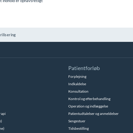
lt indhold er ophavsretligt
rilisering
Patientforløb
Forplejning
Indkaldelse
Konsultation
Kontrol og efterbehandling
Operation og indlæggelse
rapi
Patientudtalelser og anmeldelser
e)
Sengestuer
me)
Tidsbestilling