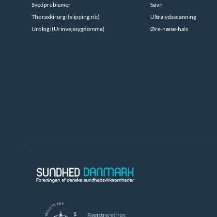
Svedproblemer
Søvn
Thoraxkirurgi (slipping rib)
Ultralydsscanning
Urologi (Urinvejssygdomme)
Øre-næse-hals
Registreret hos