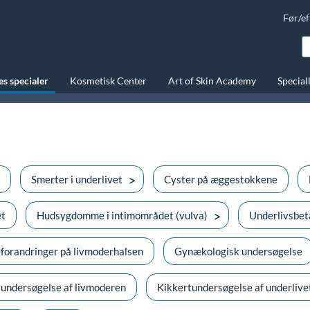
Før/ef
s specialer
Kosmetisk Center
Art of Skin Academy
Special
Smerter i underlivet
Cyster på æggestokkene
et
Hudsygdomme i intimområdet (vulva)
Underlivsbet
eforandringer på livmoderhalsen
Gynækologisk undersøgelse
undersøgelse af livmoderen
Kikkertundersøgelse af underlive