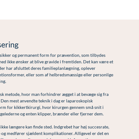
sering
n sikker og permanent form for prævention, som tilbydes
hed ikke ønsker at blive gravide i fremtiden. Det kan være et
 der har afsluttet deres familieplanlægning, oplever
tionsformer, eller som af helbredsmæssige eller personlige
ing.
isk metode, hvor man forhindrer ægget i at bevæge sig fra
 Den mest anvendte teknik i dag er laparoskopisk
orm for kikkertkirurgi, hvor kirurgen gennem små snit i
gelederne og enten klipper, brænder eller fjerner dem.
 ikke længere kan finde sted. Indgrebet har høj succesrate,
 og medfører sjældent komplikationer. Alligevel er det en