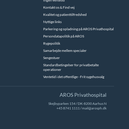
Ingen ventetid
Kontakt os & Find vej
Kvalitet og patienttilfredshed
Nyttige links
Parkering og opladning på AROS Privathospital
Persondatapolitik på AROS
Rygepolitik
Samarbejde mellem specialer
Sengestuer
Standardbetingelser for privatbetalte
operationer
Ventetid i det offentlige - Frit sygehusvalg
AROS Privathospital
Skejbyparken 154 / DK-8200 Aarhus N
+45 8741 1111
/
mail@arosph.dk