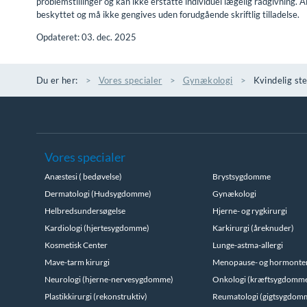
problemstillinger og kan ikke erstatte individuel lægelig rådgivning. A
beskyttet og må ikke gengives uden forudgående skriftlig tilladelse.
Opdateret: 03. dec. 2025
Du er her:
Vores specialer
Gynækologi
Kvindelig ste
Vores specialer
Anæstesi ( bedøvelse)
Brystsygdomme
Dermatologi (Hudsygdomme)
Gynækologi
Helbredsundersøgelse
Hjerne- og rygkirurgi
Kardiologi (hjertesygdomme)
Karkirurgi (åreknuder)
Kosmetisk Center
Lunge-astma-allergi
Mave-tarm kirurgi
Menopause- og hormonte
Neurologi (hjerne-nervesygdomme)
Onkologi (kræftsygdomm
Plastikkirurgi (rekonstruktiv)
Reumatologi (gigtsygdom