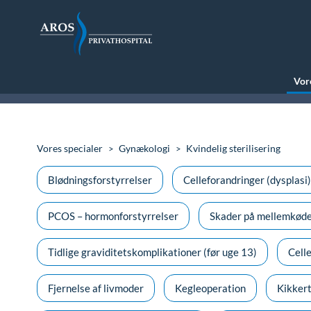
Vore
Vores specialer
Gynækologi
Kvindelig sterilisering
Blødningsforstyrrelser
Celleforandringer (dysplasi)
PCOS – hormonforstyrrelser
Skader på mellemkød
Tidlige graviditetskomplikationer (før uge 13)
Cell
Fjernelse af livmoder
Kegleoperation
Kikkert