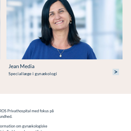
Jean Media
>
Speciallæge i gynækologi
AROS Privathospital med fokus på
sundhed.
information om gynækologiske