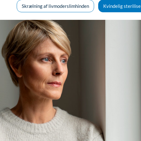
Skrælning af livmoderslimhinden
Kvindelig sterilise