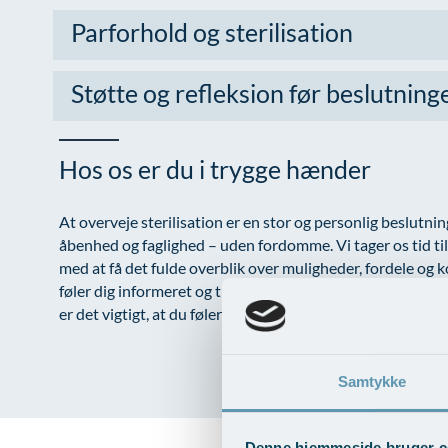
Parforhold og sterilisation
Støtte og refleksion før beslutning
Hos os er du i trygge hænder
At overveje sterilisation er en stor og personlig beslutn
åbenhed og faglighed – uden fordomme. Vi tager os tid til 
med at få det fulde overblik over muligheder, fordele og k
føler dig informeret og tryg gennem hele forløbet – uanset
er det vigtigt, at du føler dig set, hørt og taget alvorligt.
Samtykke
Denne hjemmeside bruger c