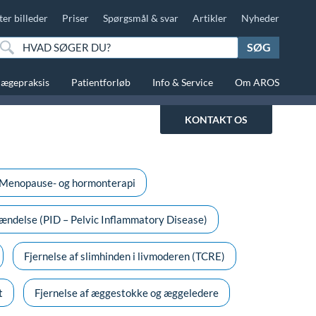
ter billeder
Priser
Spørgsmål & svar
Artikler
Nyheder
SØG
lægepraksis
Patientforløb
Info & Service
Om AROS
KONTAKT OS
Menopause- og hormonterapi
ændelse (PID – Pelvic Inflammatory Disease)
Fjernelse af slimhinden i livmoderen (TCRE)
t
Fjernelse af æggestokke og æggeledere