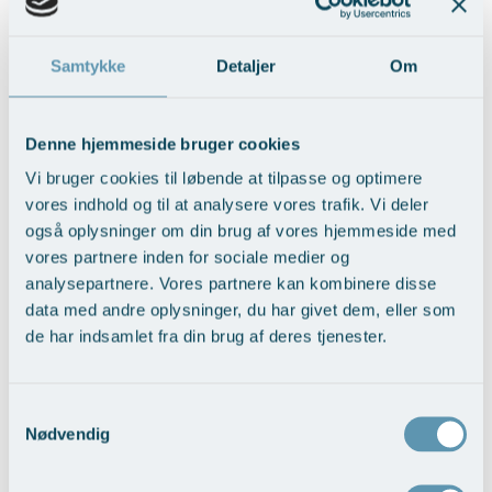
Modelopskrivning
Ar og strækmærker
Udskrivelse
Kontakt os & Find vej
Vores mål
Ekstra blodprøver (i forbindelse med
Plasmaprodukter i æstetisk, kosmetisk og anti-
Uønsket hårvækst
Kvalitet og patienttilfredshed
Samtykke
Detaljer
Om
Menopause forløb, fra pris)
aging medicin
Hårtab
Nyttige links
Prisliste
Denne hjemmeside bruger cookies
Aldersprægede håndrygge
Parkering og opladning på AROS Privathospital
Skriv dig op
Ekstra blodprøvepakke: TSH, Hb,
Vi bruger cookies til løbende at tilpasse og optimere
ferritin, vitamin B12*, vitamin D*, FSH**,
Kropsforyngelse og opstramning
Persondatapolitik på AROS
østradiol (E2), testosteron (total/frit),
975,-
vores indhold og til at analysere vores trafik. Vi deler
lipidprofil***, HbA1c/fasteglukose****,
Intim konturering/foryngelse
Rygepolitik
også oplysninger om din brug af vores hjemmeside med
lever- og nyretal****
vores partnere inden for sociale medier og
Mandlig genitalområde - forskønnelse
Samarbejde mellem specialer
Bedøvelse:
analysepartnere. Vores partnere kan kombinere disse
data med andre oplysninger, du har givet dem, eller som
Kosmetisk Plastikkirurgi
Sengestuer
* tages ved klinisk indikation
de har indsamlet fra din brug af deres tjenester.
Kæbekirurgi
Standardbetingelser for privatbetalte
** ved tvivl om menopausal status /
tidlig menopause
operationer
Skræddersyede dropbehandlinger
Samtykkevalg
*** kun ved indikation for
Ventetid i det offentlige - Frit sygehusvalg
testosteronbehandling (fx lav libido
Nødvendig
Før / efter billeder
eller udtalt træthed)